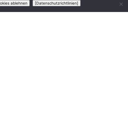
ookies ablehnen
[Datenschutzrichtlinien]
geschlossen.
o Münster zu Gast.