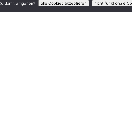
 Du damit umgehen?
alle Cookies akzeptieren
nicht funktionale C
"
rte
Sporthalle DJK Mauritz SV,
Schifffahrter Damm 315
Turnhalle der Johannisschule
Vogel-von-Falkensteinstr. 4
hen Hallen – damit auch die Halle der Johannisschule – 
sind meist Sonntagsvormittags im Shotokan Karate Doj