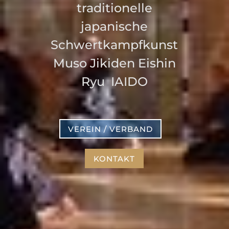
traditionelle
japanische
Schwertkampfkunst
Muso Jikiden Eishin
Ryu IAIDO
VEREIN / VERBAND
KONTAKT